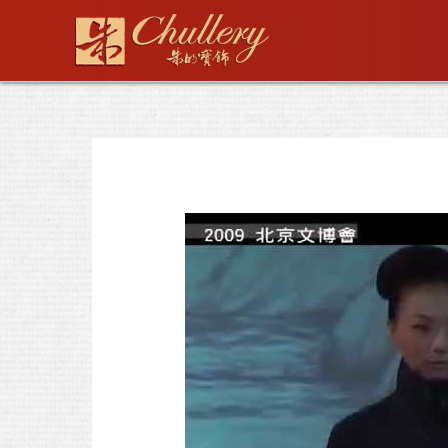
跳
至
主
要
內
容
文
章
導
覽