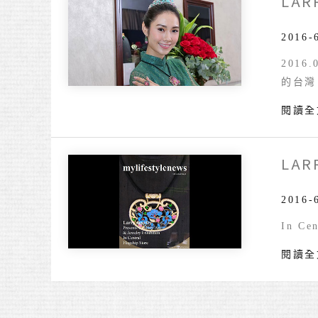
LAR
Larry
香
Jewelr
港
呈
2016-
典
獻
藏
201
台
展
的台灣
灣
亞
閱讀全
朱
洲
的
珠
寶
寶
LAR
Larry
飾
Jewelr
展
Presen
2016-
Chulle
In Ce
Art
閱讀全
&
Jewelr
Exhibi