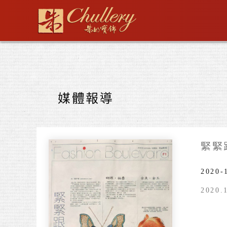
跳
至
主
要
內
容
文
章
媒體報導
分
頁
緊緊
2020-
202