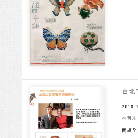
台北
台
北
市
2018-
美
林芳朱
好
閱讀全
人