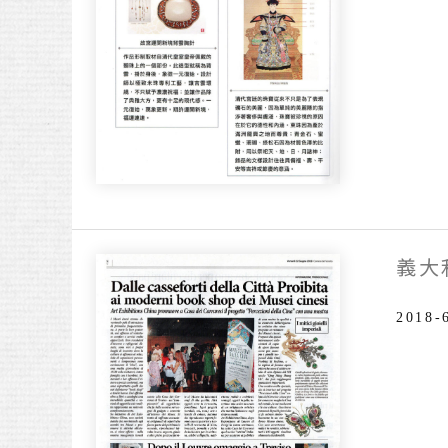
生
協
會
期
刊
報
導
義大
2018-