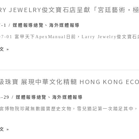
RRY JEWELRY俊文寶石店呈獻「宮廷藝術
y
7-1
/
媒體報導總覽
、
海外媒體報導
-07-01 富甲天下ApexManual日前，Larry Jewelry
文 »
珠寶 展現中華文化精髓 HONG KONG ECON
6-29
/
媒體報導總覽
、
海外媒體報導
宮博物院珍藏無數國寶歷史文物，雪兒猶記第一次踏足其中，已覺眼界
文 »