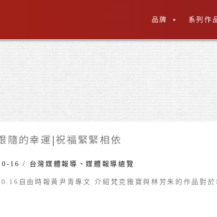
品牌
系列作
跟隨的幸運|祝福緊緊相依
10-16
/
台灣媒體報導
、
媒體報導總覽
0.10.16自由時報黃尹青專文 介紹梵克雅寶與林芳朱的作品對