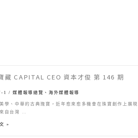
藏 CAPITAL CEO 資本才俊 第 146 期
7-1
/
媒體報導總覽
、
海外媒體報導
美學、中華的古典瑰寶，近年愈來愈多機會在珠寶創作上展
TAL
來自台灣 …
文 »