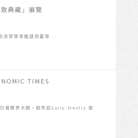
•極致典藏」展覽
俊文寶石店非常榮幸邀請到臺灣 …
OMIC TIMES
大開。較早前Larry Jewelry 俊