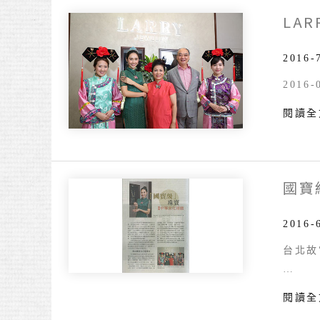
才
LA
Larry
俊
Jewelr
第
俊
2016-
146
文
期
2016
寶
閱讀全
石
店
呈
獻
國寶級
國
「宮
寶
廷
級
2016-
藝
珠
術
台北故
寶
•
…
展
極
閱讀全
現
致
中
典