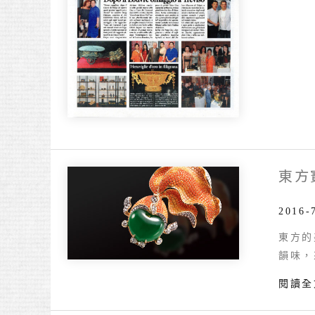
東方寶
東
方
寶
2016-
藏
東方的
CAPI
韻味，
CEO
閱讀全
資
本