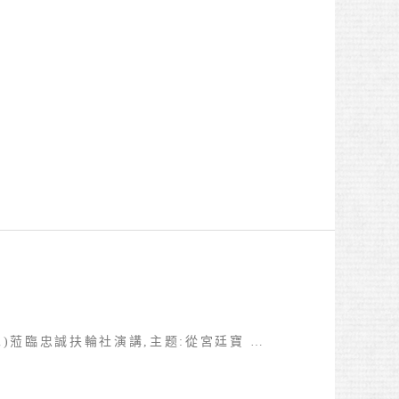
(二)蒞臨忠誠扶輪社演講,主题:從宮廷寶 …