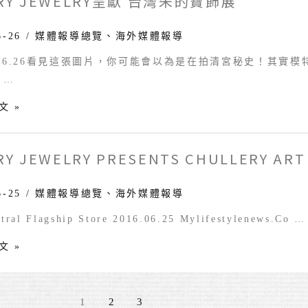
RY JEWELRY呈獻 台灣朱的寶飾展
y
6-26
/
媒體報導總覽
、
海外媒體報導
6.06.26看見這張圖片，你可能會以為是在拍清宮秘史！其
 …
文 »
RY JEWELRY PRESENTS CHULLERY ART 
y
ts
6-25
/
媒體報導總覽
、
海外媒體報導
ry
ntral Flagship Store 2016.06.25 Mylifestylenews.Co …
文 »
y
tion
1
2
3