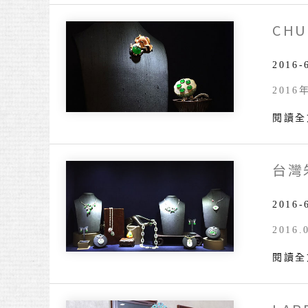
華
藏」
CHU
Chulle
文
展
Art
化
覽
&
2016-
精
Jewelr
髓
2016年
Exhib
Hong
閱讀全
Kong
Econo
Times
台灣
台
灣
朱
2016-
的
2016
寶
閱讀全
飾
首
個