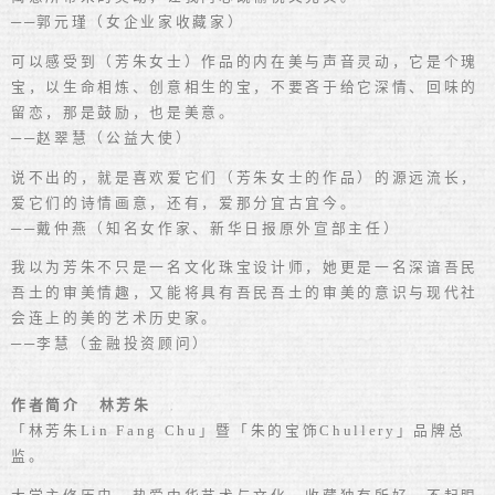
──郭元瑾（女企业家收藏家）
可以感受到（芳朱女士）作品的内在美与声音灵动，它是个瑰
宝，以生命相炼、创意相生的宝，不要吝于给它深情、回味的
留恋，那是鼓励，也是美意。
──赵翠慧（公益大使）
说不出的，就是喜欢爱它们（芳朱女士的作品）的源远流长，
爱它们的诗情画意，还有，爱那分宜古宜今。
──戴仲燕（知名女作家、新华日报原外宣部主任）
我以为芳朱不只是一名文化珠宝设计师，她更是一名深谙吾民
吾土的审美情趣，又能将具有吾民吾土的审美的意识与现代社
会连上的美的艺术历史家。
──李慧（金融投资顾问）
作者简介 林芳朱
「林芳朱Lin Fang Chu」暨「朱的宝饰Chullery」品牌总
监。