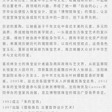
大学主修历史，热爱中华艺术与文化，收藏独有所好、不起眼
的古董老件，跨领域的兴趣，养成了她一颗「自由的心」。大
学毕业后便投入珠宝设计，提出「博物馆珠宝」的理念，让古
代皇室珠宝化身成现代生活中的一部分，创下业界先例。
历史的熏陶，让她着迷于千年文化中各式丰美的元素，多元的
涵养，养成她独特的美学观点，一头栽进东方珠宝艺术的复兴
之路，缘始于她血液中那股身为华人，拥有丰硕文化资产的骄
傲，希冀将历朝历代的瑰丽精华，以现代视觉观点，运用各色
宝玉石，重新诠释演绎为珠宝艺术，再次唤醒大众对于中华艺
术与文化的珍爱。
喜欢林女士的珠宝设计者遍及两岸政商与艺文界，从前监察院
长钱复夫人田玲玲、顶新集团总裁魏应州夫人张绿云、沈阳故
宫副院长杨小东女士、台中市文化局长叶树姗都是喜好穿戴
者。2005年，驻北京各国使节夫人并佩戴其珠宝走秀，2012
年朱的宝饰受邀参与国立故宫博物院、沈阳故宫及Cartier共
同举办的皇家风尚展，显见博物馆珠宝的理念广受各界肯定。
1992成立「朱的宝饰」
1997出版《璎珞珠玑:古董首饰设计艺术》