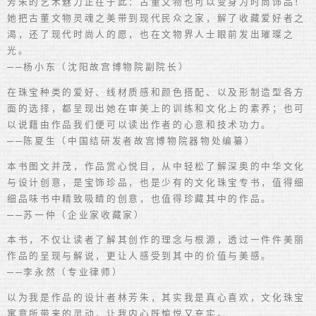
芳朱的艺术魅力正在于此：古董文物也可以变身为时尚饰品！
她把古董文物灵魂之美带到现代民众之家，解了收藏爱好者之
渴，还了现代时尚人的愿，也在文物界人士眼前发出璀璨之
光。
──杨小东（沈阳故宫博物院副院长）
在珠宝种类的爱好、线材质感和颜色搭配、以及形制造型各方
面的选择，都呈现出她在审美上的训练和文化上的素养；也可
以说藉由作品我们便可以读出作者的心意和技术功力。
──陈夏生（中国结研发者故宫博物院器物处编纂）
本书图文并茂，作品赏心悦目，从中轻松了解深奥的中华文化
与设计创意，是宝饰珍品，也是少有的文化珠宝专书，值得细
细品味书中精致吸睛的创意，也值得珍藏其中的作品。
──苏一仲（企业家收藏家）
本书，不仅让读者了解其创作的理念与根源，透过一件件美丽
作品的呈现与解说，更让人感受到其中的价值与美感。
──李永然（专业律师）
以为我是作品的设计者林芳朱，其实我是真心喜欢，文化珠宝
寓意所带来的灵动，让我内心既愉悦又充实。