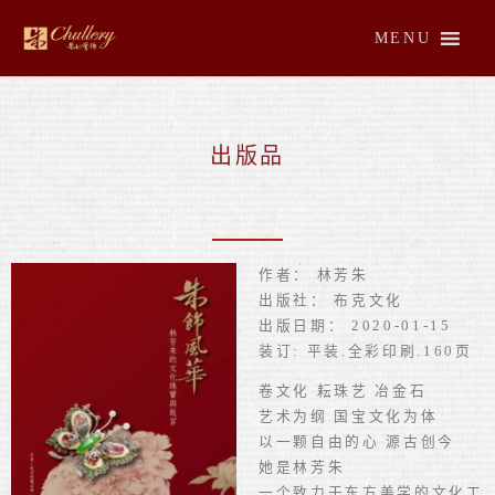
跳
至
MENU
内
容
出版品
作者： 林芳朱
出版社： 布克文化
出版日期： 2020-01-15
装订: 平装.全彩印刷.160页
卷文化 耘珠艺 冶金石
艺术为纲 国宝文化为体
以一颗自由的心 源古创今
她是林芳朱
一个致力于东方美学的文化工