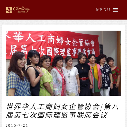
跳
至
MENU
内
容
文
章
导
航
世界华人工商妇女企管协会/第八
届第七次国际理监事联席会议
2015-7-21