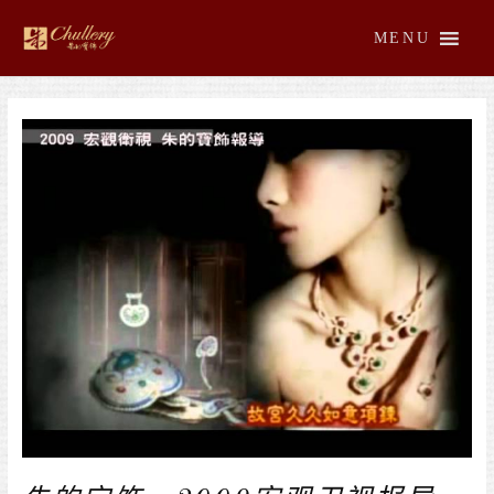
跳
至
MENU
内
容
文
章
导
航